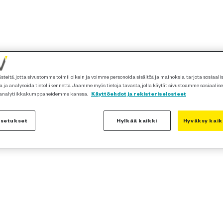
teitä, jotta sivustomme toimii oikein ja voimme personoida sisältöä ja mainoksia, tarjota sosiaal
 ja analysoida tietoliikennettä. Jaamme myös tietoja tavasta, jolla käytät sivustoamme sosiaalis
 analytiikkakumppaneidemme kanssa.
Käyttöehdot ja rekisteriselosteet
asetukset
Hylkää kaikki
Hyväksy kaik