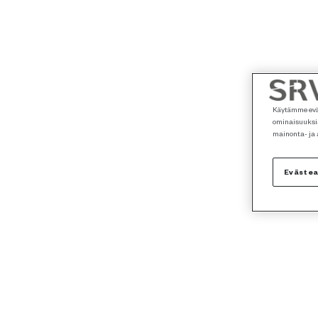
Käytämme eväs
ominaisuuksia
mainonta- ja
Eväste