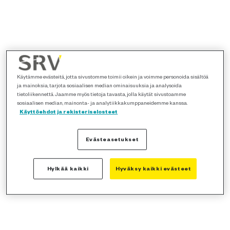
Käytämme evästeitä, jotta sivustomme toimii oikein ja voimme personoida sisältöä
ja mainoksia, tarjota sosiaalisen median ominaisuuksia ja analysoida
tietoliikennettä. Jaamme myös tietoja tavasta, jolla käytät sivustoamme
sosiaalisen median, mainonta- ja analytiikkakumppaneidemme kanssa.
Käyttöehdot ja rekisteriselosteet
Evästeasetukset
Hylkää kaikki
Hyväksy kaikki evästeet