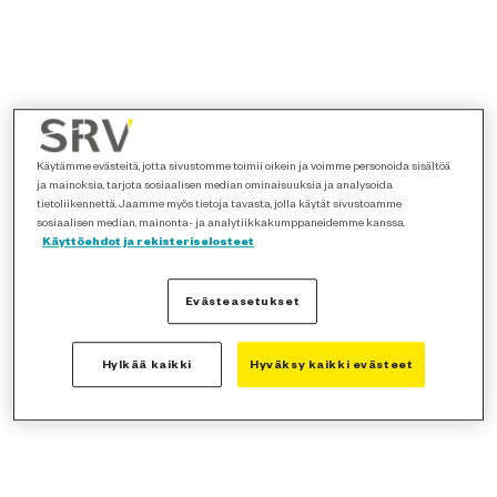
Käytämme evästeitä, jotta sivustomme toimii oikein ja voimme personoida sisältöä
ja mainoksia, tarjota sosiaalisen median ominaisuuksia ja analysoida
tietoliikennettä. Jaamme myös tietoja tavasta, jolla käytät sivustoamme
sosiaalisen median, mainonta- ja analytiikkakumppaneidemme kanssa.
Käyttöehdot ja rekisteriselosteet
Evästeasetukset
Hylkää kaikki
Hyväksy kaikki evästeet