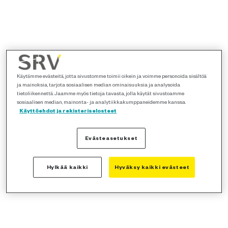
Käytämme evästeitä, jotta sivustomme toimii oikein ja voimme personoida sisältöä
ja mainoksia, tarjota sosiaalisen median ominaisuuksia ja analysoida
tietoliikennettä. Jaamme myös tietoja tavasta, jolla käytät sivustoamme
sosiaalisen median, mainonta- ja analytiikkakumppaneidemme kanssa.
Käyttöehdot ja rekisteriselosteet
Evästeasetukset
Hylkää kaikki
Hyväksy kaikki evästeet