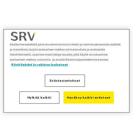
Käytämme evästeitä, jotta sivustomme toimii oikein ja voimme personoida sisältöä
ja mainoksia, tarjota sosiaalisen median ominaisuuksia ja analysoida
tietoliikennettä. Jaamme myös tietoja tavasta, jolla käytät sivustoamme
sosiaalisen median, mainonta- ja analytiikkakumppaneidemme kanssa.
Käyttöehdot ja rekisteriselosteet
Evästeasetukset
Hylkää kaikki
Hyväksy kaikki evästeet