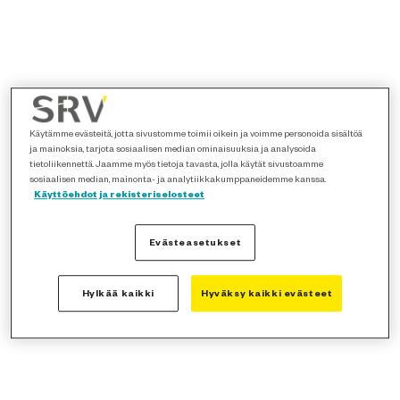
Käytämme evästeitä, jotta sivustomme toimii oikein ja voimme personoida sisältöä
ja mainoksia, tarjota sosiaalisen median ominaisuuksia ja analysoida
tietoliikennettä. Jaamme myös tietoja tavasta, jolla käytät sivustoamme
sosiaalisen median, mainonta- ja analytiikkakumppaneidemme kanssa.
Käyttöehdot ja rekisteriselosteet
Evästeasetukset
Hylkää kaikki
Hyväksy kaikki evästeet