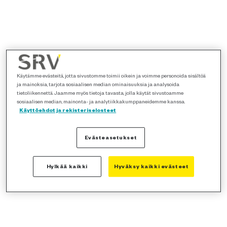
Käytämme evästeitä, jotta sivustomme toimii oikein ja voimme personoida sisältöä
ja mainoksia, tarjota sosiaalisen median ominaisuuksia ja analysoida
tietoliikennettä. Jaamme myös tietoja tavasta, jolla käytät sivustoamme
sosiaalisen median, mainonta- ja analytiikkakumppaneidemme kanssa.
Käyttöehdot ja rekisteriselosteet
Evästeasetukset
Hylkää kaikki
Hyväksy kaikki evästeet