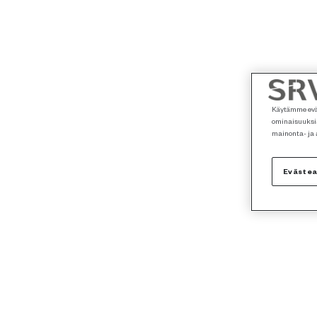
Käytämme eväs
ominaisuuksia
mainonta- ja
Eväste