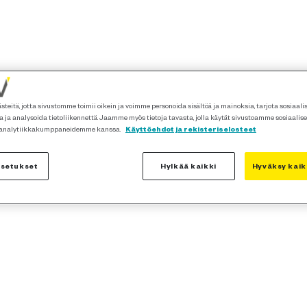
teitä, jotta sivustomme toimii oikein ja voimme personoida sisältöä ja mainoksia, tarjota sosiaal
 ja analysoida tietoliikennettä. Jaamme myös tietoja tavasta, jolla käytät sivustoamme sosiaalis
 analytiikkakumppaneidemme kanssa.
Käyttöehdot ja rekisteriselosteet
asetukset
Hylkää kaikki
Hyväksy kaik