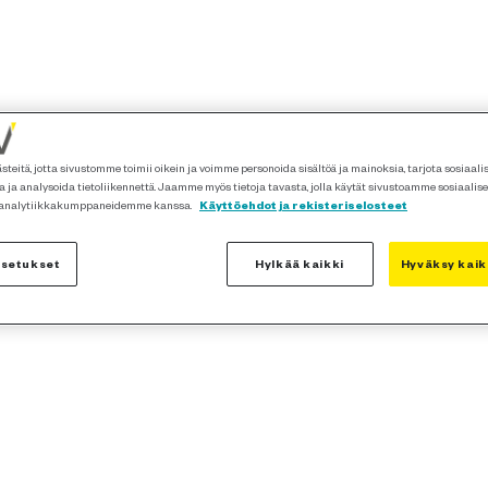
teitä, jotta sivustomme toimii oikein ja voimme personoida sisältöä ja mainoksia, tarjota sosiaal
 ja analysoida tietoliikennettä. Jaamme myös tietoja tavasta, jolla käytät sivustoamme sosiaalis
 analytiikkakumppaneidemme kanssa.
Käyttöehdot ja rekisteriselosteet
asetukset
Hylkää kaikki
Hyväksy kaik