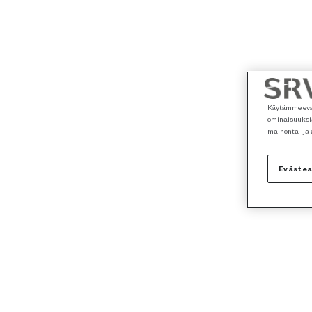
Käytämme eväs
ominaisuuksia
mainonta- ja
Eväste