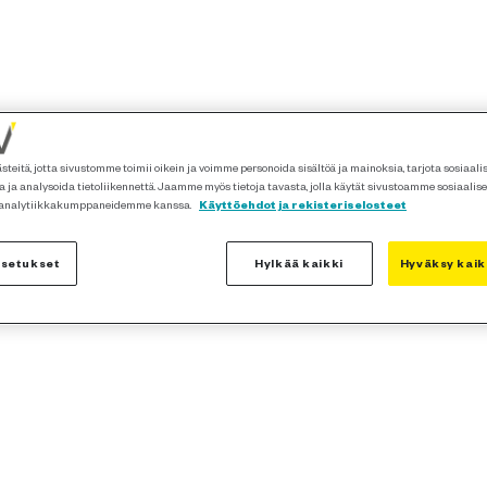
teitä, jotta sivustomme toimii oikein ja voimme personoida sisältöä ja mainoksia, tarjota sosiaal
 ja analysoida tietoliikennettä. Jaamme myös tietoja tavasta, jolla käytät sivustoamme sosiaalis
 analytiikkakumppaneidemme kanssa.
Käyttöehdot ja rekisteriselosteet
asetukset
Hylkää kaikki
Hyväksy kaik