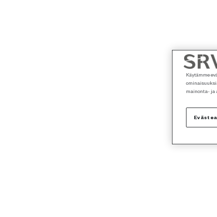
Käytämme eväs
ominaisuuksia
mainonta- ja
Eväste