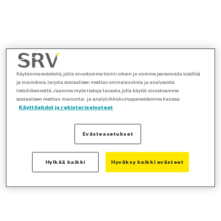
Käytämme evästeitä, jotta sivustomme toimii oikein ja voimme personoida sisältöä
ja mainoksia, tarjota sosiaalisen median ominaisuuksia ja analysoida
tietoliikennettä. Jaamme myös tietoja tavasta, jolla käytät sivustoamme
sosiaalisen median, mainonta- ja analytiikkakumppaneidemme kanssa.
Käyttöehdot ja rekisteriselosteet
Evästeasetukset
Hylkää kaikki
Hyväksy kaikki evästeet