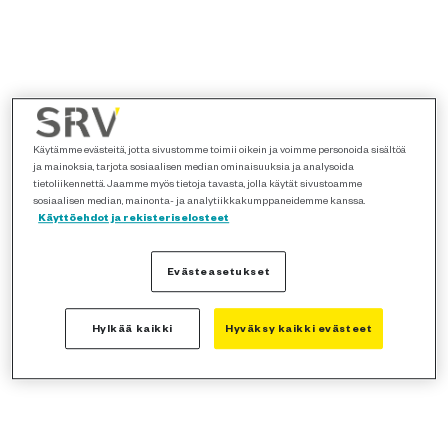
Käytämme evästeitä, jotta sivustomme toimii oikein ja voimme personoida sisältöä
ja mainoksia, tarjota sosiaalisen median ominaisuuksia ja analysoida
tietoliikennettä. Jaamme myös tietoja tavasta, jolla käytät sivustoamme
sosiaalisen median, mainonta- ja analytiikkakumppaneidemme kanssa.
Käyttöehdot ja rekisteriselosteet
Evästeasetukset
Hylkää kaikki
Hyväksy kaikki evästeet