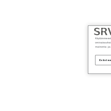
Käytämme eväs
ominaisuuksia
mainonta- ja
Eväste