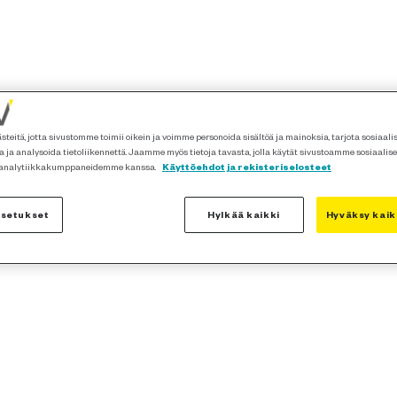
teitä, jotta sivustomme toimii oikein ja voimme personoida sisältöä ja mainoksia, tarjota sosiaal
 ja analysoida tietoliikennettä. Jaamme myös tietoja tavasta, jolla käytät sivustoamme sosiaalis
 analytiikkakumppaneidemme kanssa.
Käyttöehdot ja rekisteriselosteet
asetukset
Hylkää kaikki
Hyväksy kaik