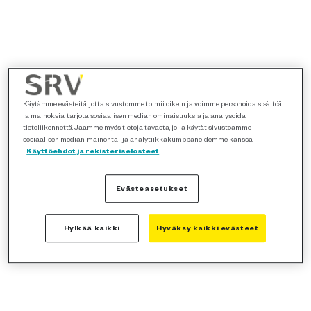
Käytämme evästeitä, jotta sivustomme toimii oikein ja voimme personoida sisältöä
ja mainoksia, tarjota sosiaalisen median ominaisuuksia ja analysoida
tietoliikennettä. Jaamme myös tietoja tavasta, jolla käytät sivustoamme
sosiaalisen median, mainonta- ja analytiikkakumppaneidemme kanssa.
Käyttöehdot ja rekisteriselosteet
Evästeasetukset
Hylkää kaikki
Hyväksy kaikki evästeet