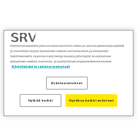
Käytämme evästeitä, jotta sivustomme toimii oikein ja voimme personoida sisältöä
ja mainoksia, tarjota sosiaalisen median ominaisuuksia ja analysoida
tietoliikennettä. Jaamme myös tietoja tavasta, jolla käytät sivustoamme
sosiaalisen median, mainonta- ja analytiikkakumppaneidemme kanssa.
Käyttöehdot ja rekisteriselosteet
Evästeasetukset
Hylkää kaikki
Hyväksy kaikki evästeet