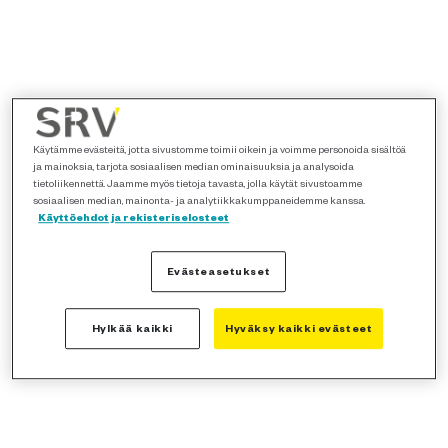
Käytämme evästeitä, jotta sivustomme toimii oikein ja voimme personoida sisältöä
ja mainoksia, tarjota sosiaalisen median ominaisuuksia ja analysoida
tietoliikennettä. Jaamme myös tietoja tavasta, jolla käytät sivustoamme
sosiaalisen median, mainonta- ja analytiikkakumppaneidemme kanssa.
Käyttöehdot ja rekisteriselosteet
Evästeasetukset
Hylkää kaikki
Hyväksy kaikki evästeet