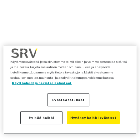
Käytämme evästeitä, jotta sivustomme toimii oikein ja voimme personoida sisältöä
ja mainoksia, tarjota sosiaalisen median ominaisuuksia ja analysoida
tietoliikennettä. Jaamme myös tietoja tavasta, jolla käytät sivustoamme
sosiaalisen median, mainonta- ja analytiikkakumppaneidemme kanssa.
Käyttöehdot ja rekisteriselosteet
Evästeasetukset
Hylkää kaikki
Hyväksy kaikki evästeet