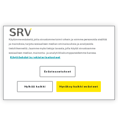
Käytämme evästeitä, jotta sivustomme toimii oikein ja voimme personoida sisältöä
ja mainoksia, tarjota sosiaalisen median ominaisuuksia ja analysoida
tietoliikennettä. Jaamme myös tietoja tavasta, jolla käytät sivustoamme
sosiaalisen median, mainonta- ja analytiikkakumppaneidemme kanssa.
Käyttöehdot ja rekisteriselosteet
Evästeasetukset
Hylkää kaikki
Hyväksy kaikki evästeet