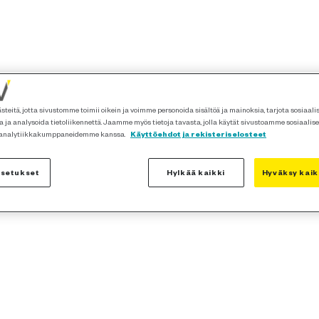
teitä, jotta sivustomme toimii oikein ja voimme personoida sisältöä ja mainoksia, tarjota sosiaal
 ja analysoida tietoliikennettä. Jaamme myös tietoja tavasta, jolla käytät sivustoamme sosiaalis
 analytiikkakumppaneidemme kanssa.
Käyttöehdot ja rekisteriselosteet
asetukset
Hylkää kaikki
Hyväksy kaik