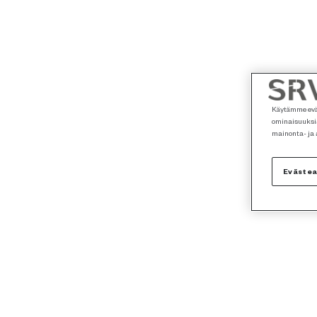
Käytämme eväs
ominaisuuksia
mainonta- ja
Eväste