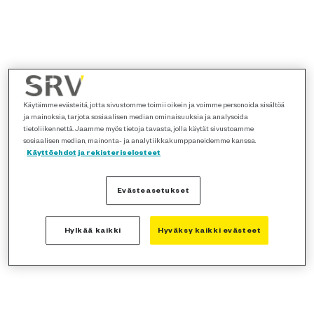
Käytämme evästeitä, jotta sivustomme toimii oikein ja voimme personoida sisältöä
ja mainoksia, tarjota sosiaalisen median ominaisuuksia ja analysoida
tietoliikennettä. Jaamme myös tietoja tavasta, jolla käytät sivustoamme
sosiaalisen median, mainonta- ja analytiikkakumppaneidemme kanssa.
Käyttöehdot ja rekisteriselosteet
Evästeasetukset
Hylkää kaikki
Hyväksy kaikki evästeet