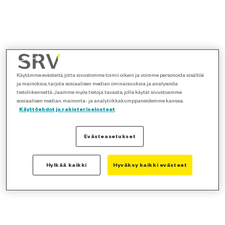
Käytämme evästeitä, jotta sivustomme toimii oikein ja voimme personoida sisältöä
ja mainoksia, tarjota sosiaalisen median ominaisuuksia ja analysoida
tietoliikennettä. Jaamme myös tietoja tavasta, jolla käytät sivustoamme
sosiaalisen median, mainonta- ja analytiikkakumppaneidemme kanssa.
Käyttöehdot ja rekisteriselosteet
Evästeasetukset
Hylkää kaikki
Hyväksy kaikki evästeet