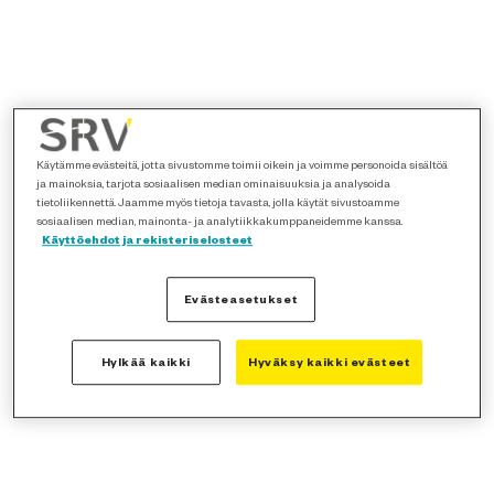
Käytämme evästeitä, jotta sivustomme toimii oikein ja voimme personoida sisältöä
ja mainoksia, tarjota sosiaalisen median ominaisuuksia ja analysoida
tietoliikennettä. Jaamme myös tietoja tavasta, jolla käytät sivustoamme
sosiaalisen median, mainonta- ja analytiikkakumppaneidemme kanssa.
Käyttöehdot ja rekisteriselosteet
Evästeasetukset
Hylkää kaikki
Hyväksy kaikki evästeet