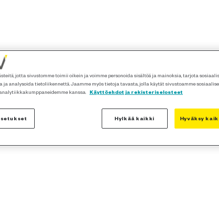
teitä, jotta sivustomme toimii oikein ja voimme personoida sisältöä ja mainoksia, tarjota sosiaal
 ja analysoida tietoliikennettä. Jaamme myös tietoja tavasta, jolla käytät sivustoamme sosiaalis
 analytiikkakumppaneidemme kanssa.
Käyttöehdot ja rekisteriselosteet
asetukset
Hylkää kaikki
Hyväksy kaik