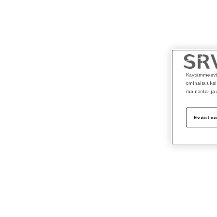
Käytämme eväs
ominaisuuksia
mainonta- ja
Eväste