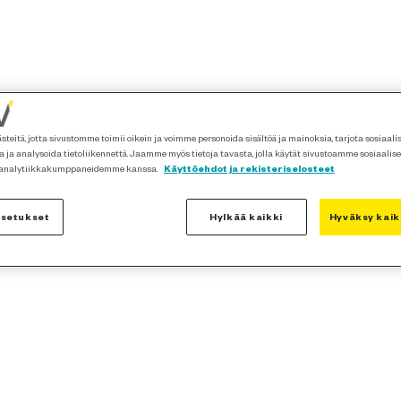
teitä, jotta sivustomme toimii oikein ja voimme personoida sisältöä ja mainoksia, tarjota sosiaal
 ja analysoida tietoliikennettä. Jaamme myös tietoja tavasta, jolla käytät sivustoamme sosiaalis
 analytiikkakumppaneidemme kanssa.
Käyttöehdot ja rekisteriselosteet
asetukset
Hylkää kaikki
Hyväksy kaik