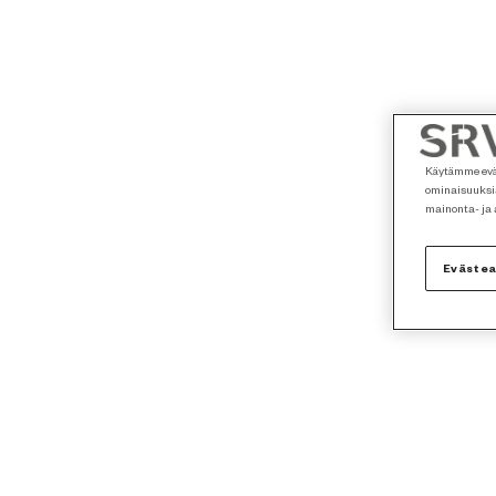
Käytämme eväs
ominaisuuksia
mainonta- ja
Eväste