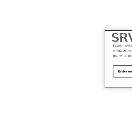
Käytämme eväs
ominaisuuksia
mainonta- ja
Eväste