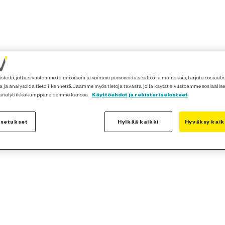
teitä, jotta sivustomme toimii oikein ja voimme personoida sisältöä ja mainoksia, tarjota sosiaal
 ja analysoida tietoliikennettä. Jaamme myös tietoja tavasta, jolla käytät sivustoamme sosiaalis
 analytiikkakumppaneidemme kanssa.
Käyttöehdot ja rekisteriselosteet
asetukset
Hylkää kaikki
Hyväksy kaik