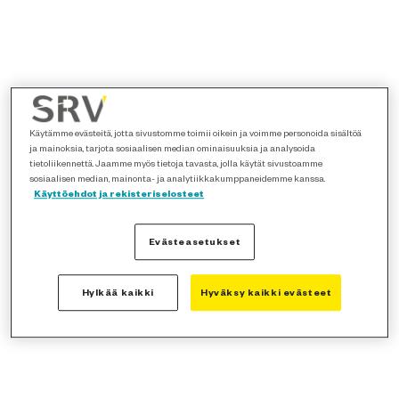
Käytämme evästeitä, jotta sivustomme toimii oikein ja voimme personoida sisältöä
ja mainoksia, tarjota sosiaalisen median ominaisuuksia ja analysoida
tietoliikennettä. Jaamme myös tietoja tavasta, jolla käytät sivustoamme
sosiaalisen median, mainonta- ja analytiikkakumppaneidemme kanssa.
Käyttöehdot ja rekisteriselosteet
Evästeasetukset
Hylkää kaikki
Hyväksy kaikki evästeet