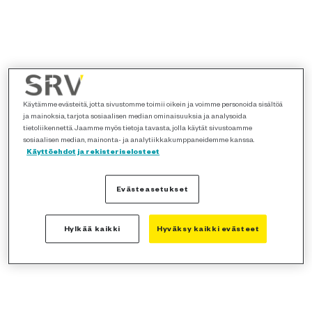
Käytämme evästeitä, jotta sivustomme toimii oikein ja voimme personoida sisältöä
ja mainoksia, tarjota sosiaalisen median ominaisuuksia ja analysoida
tietoliikennettä. Jaamme myös tietoja tavasta, jolla käytät sivustoamme
sosiaalisen median, mainonta- ja analytiikkakumppaneidemme kanssa.
Käyttöehdot ja rekisteriselosteet
Evästeasetukset
Hylkää kaikki
Hyväksy kaikki evästeet