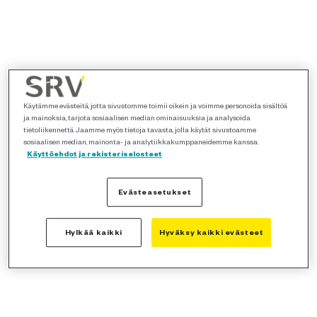
Käytämme evästeitä, jotta sivustomme toimii oikein ja voimme personoida sisältöä
ja mainoksia, tarjota sosiaalisen median ominaisuuksia ja analysoida
tietoliikennettä. Jaamme myös tietoja tavasta, jolla käytät sivustoamme
sosiaalisen median, mainonta- ja analytiikkakumppaneidemme kanssa.
Käyttöehdot ja rekisteriselosteet
Evästeasetukset
Hylkää kaikki
Hyväksy kaikki evästeet