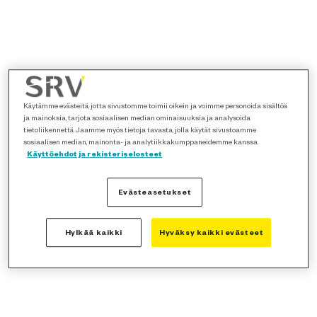
Käytämme evästeitä, jotta sivustomme toimii oikein ja voimme personoida sisältöä
ja mainoksia, tarjota sosiaalisen median ominaisuuksia ja analysoida
tietoliikennettä. Jaamme myös tietoja tavasta, jolla käytät sivustoamme
sosiaalisen median, mainonta- ja analytiikkakumppaneidemme kanssa.
Käyttöehdot ja rekisteriselosteet
Evästeasetukset
Hylkää kaikki
Hyväksy kaikki evästeet